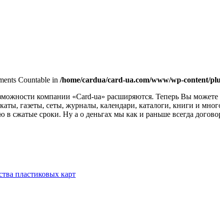
lements Countable in
/home/cardua/card-ua.com/www/wp-content/plu
зможности компании «Card-ua» расширяются. Теперь Вы можете з
каты, газеты, сеты, журналы, календари, каталоги, книги и мн
в сжатые сроки. Ну а о деньгах мы как и раньше всегда догово
ства пластиковых карт