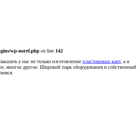
gins/wp-noref.php
on line
142
аказать у нас не только изготовление
пластиковых карт
, а и
огое, многое другое. Широкий парк оборудования и собственный
римся.