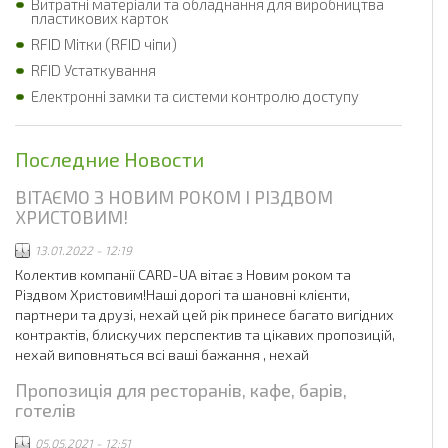
Витратні матеріали та обладнання для виробництва
пластикових карток
RFID Мітки (RFID чіпи)
RFID Устаткування
Електронні замки та системи контролю доступу
Последние Новости
ВІТАЄМО З НОВИМ РОКОМ І РІЗДВОМ
ХРИСТОВИМ!
13.01.2022 - 12:19
Колектив компанії CARD-UA вітає з Новим роком та
Різдвом Христовим!Наші дорогі та шановні клієнти,
партнери та друзі, нехай цей рік принесе багато вигідних
контрактів, блискучих перспектив та цікавих пропозицій,
нехай виповняться всі ваші бажання , нехай
Пропозиція для ресторанів, кафе, барів,
готелів
05.05.2021 - 12:51