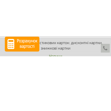
Виробництво пластикових карток: дисконтні картки,
знижкові картки
Новини
Контакти
Портфоліо
Розрахунок ціни
Виробництво
м. Одеса,
вул. Генерала Петрова, 25
+38 (048)
794-35-53
+38 (097)
436-16-29
info
@card-ua.com
© 2026
CARD-UA