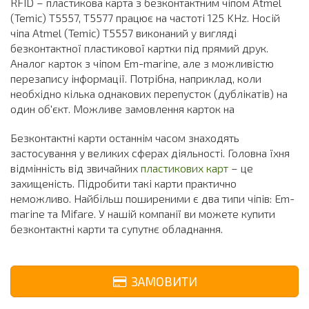
RFID – пластикова карта з безконтактним чіпом Atmel
(Temic) T5557, T5577 працює на частоті 125 KHz. Носій
чіпа Atmel (Temic) T5557 виконаний у вигляді
безконтактної пластикової картки під прямий друк.
Аналог карток з чіпом Em-marine, але з можливістю
перезапису інформації. Потрібна, наприклад, коли
необхідно кілька однакових перепусток (дублікатів) на
один об'єкт. Можливе замовлення карток на
Безконтактні карти останнім часом знаходять
застосування у великих сферах діяльності. Головна їхня
відмінність від звичайних
пластикових карт
– це
захищеність. Підробити такі карти практично
неможливо. Найбільш поширеними є два типи чіпів: Em-
marine та Mifare. У нашій компанії ви можете купити
безконтактні карти та супутнє обладнання.
ЗАМОВИТИ