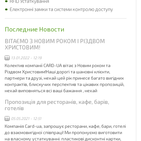
RFID Устаткування
Електронні замки та системи контролю доступу
Последние Новости
ВІТАЄМО З НОВИМ РОКОМ І РІЗДВОМ
ХРИСТОВИМ!
13.01.2022 - 12:19
Колектив компанії CARD-UA вітає з Новим роком та
Різдвом Христовим!Наші дорогі та шановні клієнти,
партнери та друзі, нехай цей рік принесе багато вигідних
контрактів, блискучих перспектив та цікавих пропозицій,
нехай виповняться всі ваші бажання , нехай
Пропозиція для ресторанів, кафе, барів,
готелів
05.05.2021 - 12:51
Компанія Card-ua, запрошує ресторани, кафе, бари, готелі
до взаємовигідної співпраці! Ми пропонуємо виготовити
на власному устаткуванні: пластикові дисконтні картки,