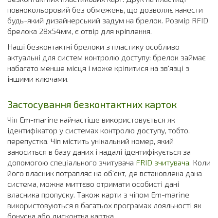
повнокольоровий без обмежень, що дозволяє нанести
будь-який дизайнерський задум на брелок. Розмір RFID
брелока 28х54мм, є отвір для кріплення.
Наші безконтактні брелоки з пластику особливо
актуальні для систем контролю доступу: брелок займає
набагато менше місця і може кріпитися на зв'язці з
іншими ключами.
Застосування безконтактних карток
Чіп Em-marine найчастіше використовується як
ідентифікатор у системах контролю доступу, тобто.
перепустка. Чіп містить унікальний номер, який
заноситься в базу даних і надалі ідентифікується за
допомогою спеціального зчитувача
FRID зчитувача
. Коли
його власник потрапляє на об'єкт, де встановлена дана
система, можна миттєво отримати особисті дані
власника пропуску. Також карти з чіпом Em-marine
використовуються в багатьох програмах лояльності як
бонусна або дисконтна картка.